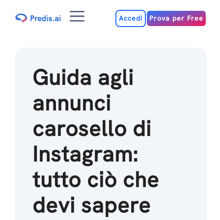
Salta
Menu
al
Accedi
Prova per Free
contenuto
Guida agli
annunci
carosello di
Instagram:
tutto ciò che
devi sapere