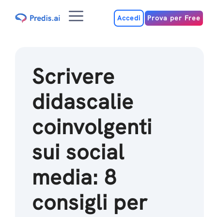
Salta
Menu
al
Accedi
Prova per Free
contenuto
Scrivere
didascalie
coinvolgenti
sui social
media: 8
consigli per