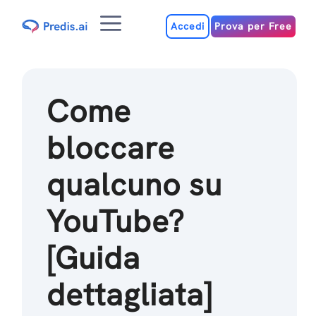
Salta
Menu
al
Accedi
Prova per Free
contenuto
Come
bloccare
qualcuno su
YouTube?
[Guida
dettagliata]