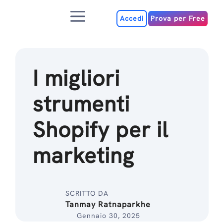
Salta
Menu
al
Accedi
Prova per Free
contenuto
I migliori
strumenti
Shopify per il
marketing
SCRITTO DA
Tanmay Ratnaparkhe
Gennaio 30, 2025