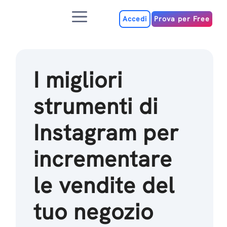
Salta
Menu
al
Accedi
Prova per Free
contenuto
I migliori
strumenti di
Instagram per
incrementare
le vendite del
tuo negozio