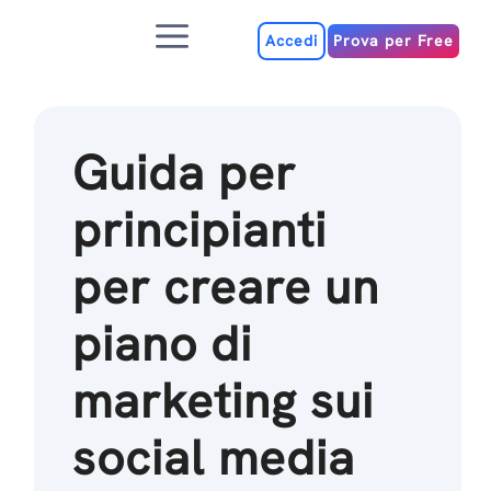
Salta
Menu
al
Accedi
Prova per Free
contenuto
Guida per
principianti
per creare un
piano di
marketing sui
social media