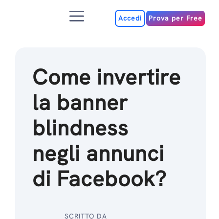
Salta
Menu
al
Accedi
Prova per Free
contenuto
Come invertire
la banner
blindness
negli annunci
di Facebook?
SCRITTO DA