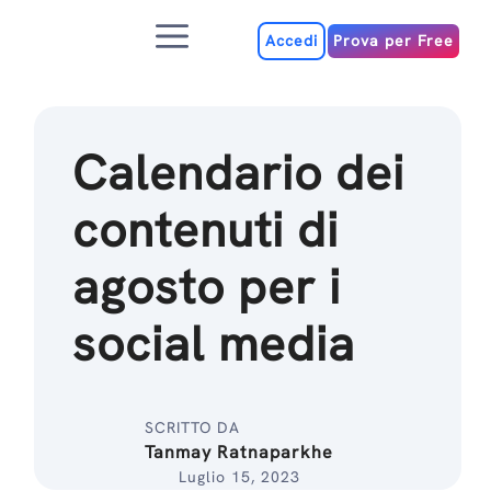
Salta
Menu
al
Accedi
Prova per Free
contenuto
Calendario dei
contenuti di
agosto per i
social media
SCRITTO DA
Tanmay Ratnaparkhe
Luglio 15, 2023