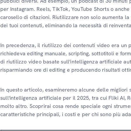
pubblici diversi. Ad esempio, un podcast di 30 minuti p
per Instagram. Reels, TikTok, YouTube Shorts o anche u
carosello di citazioni. Riutilizzare non solo aumenta la
dei tuoi contenuti, eliminando la necessità di reinventa
In precedenza, il riutilizzo dei contenuti video era un
richiedeva editing manuale, scripting, sottotitoli e for
di riutilizzo video basate sull'intelligenza artificiale 
risparmiando ore di editing e producendo risultati otti
In questo articolo, esamineremo alcune delle migliori s
sull'intelligenza artificiale per il 2025, tra cui Fliki AI
molto altro. Scoprirai cosa rende speciale ogni strumento
caratteristiche principali, i costi e per chi sono più adat