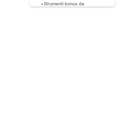
Strumenti bonus da
esplorare
6 funzionalità indispensabili
negli strumenti di riutilizzo
video basati sull'intelligenza
artificiale
Scegliere il miglior
strumento di riutilizzo video
basato sull'intelligenza
artificiale
Conclusione
Il nostro consiglio?