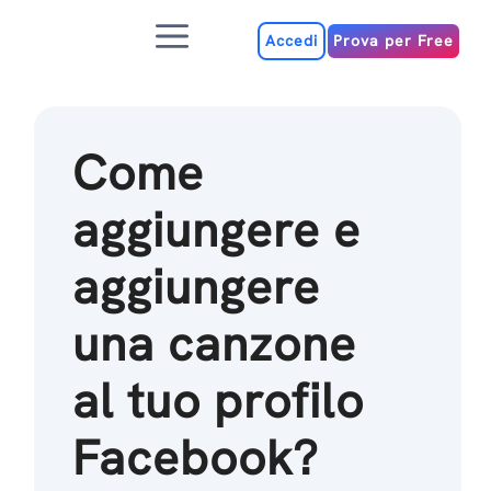
Salta
Menu
al
Accedi
Prova per Free
contenuto
Come
aggiungere e
aggiungere
una canzone
al tuo profilo
Facebook?