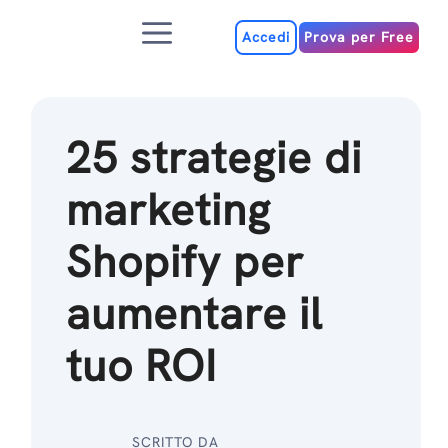
Salta
Menu
al
Accedi
Prova per Free
contenuto
25 strategie di
marketing
Shopify per
aumentare il
tuo ROI
SCRITTO DA