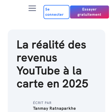
Passer
Menu
au
Se
Essayer
connecter
gratuitement
contenu
La réalité des
revenus
YouTube à la
carte en 2025
ÉCRIT PAR
Tanmay Ratnaparkhe