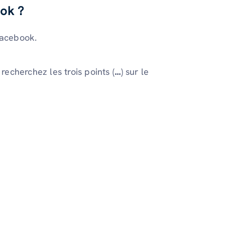
ok ?
Facebook.
echerchez les trois points (
...
) sur le