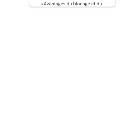
Avantages du blocage et du
déblocage sur Facebook
Conseils pour gérer
efficacement votre blocage
et votre déblocage
Facebook
C'est dans la poche
Questions fréquemment
posées