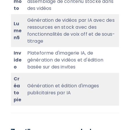
mo
assemblage de contenu stocké dans
to
des vidéos
Génération de vidéos par IA avec des
Lu
ressources en stock avec des
me
fonctionnalités de voix off et de sous-
n5
titrage
Inv
Plateforme d'imagerie IA, de
ide
génération de vidéos et d'édition
o
basée sur des invites
Cr
éa
Génération et édition d'images
to
publicitaires par IA
pie