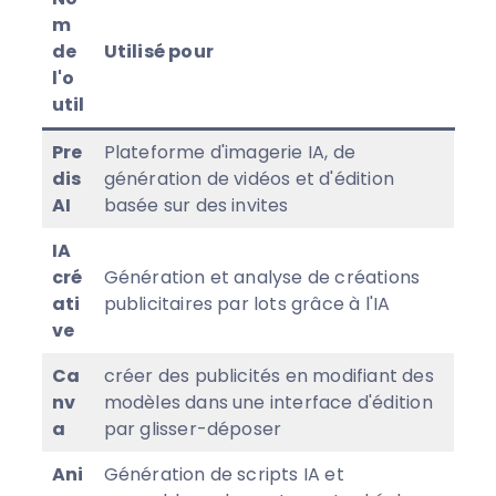
m
de
Utilisé pour
l'o
util
Pre
Plateforme d'imagerie IA, de
dis
génération de vidéos et d'édition
AI
basée sur des invites
IA
cré
Génération et analyse de créations
ati
publicitaires par lots grâce à l'IA
ve
Ca
créer des publicités en modifiant des
nv
modèles dans une interface d'édition
a
par glisser-déposer
Ani
Génération de scripts IA et