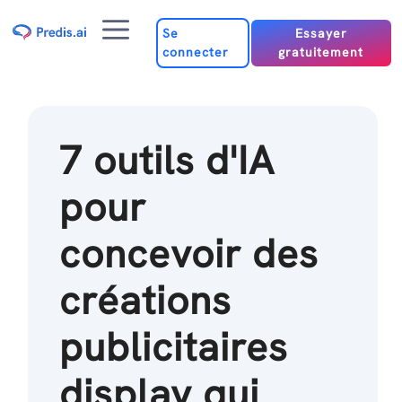
Passer
Menu
au
Se
Essayer
connecter
gratuitement
contenu
7 outils d'IA
pour
concevoir des
créations
publicitaires
display qui