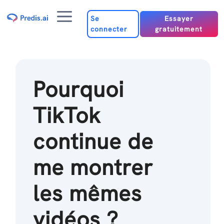
Passer
Menu
au
Se
Essayer
connecter
gratuitement
contenu
Pourquoi
TikTok
continue de
me montrer
les mêmes
vidéos ?