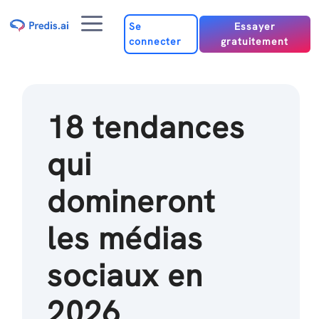
Passer
Menu
au
Se
Essayer
connecter
gratuitement
contenu
18 tendances
qui
domineront
les médias
sociaux en
2026