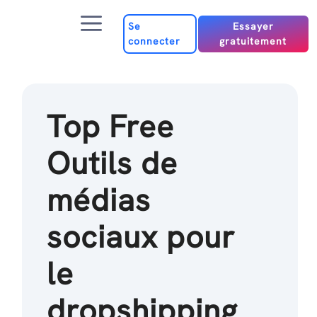
Passer
Menu
au
Se
Essayer
connecter
gratuitement
contenu
Top Free
Outils de
médias
sociaux pour
le
dropshipping