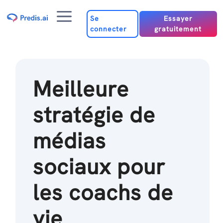
Passer
Menu
au
Se
Essayer
connecter
gratuitement
contenu
Meilleure
stratégie de
médias
sociaux pour
les coachs de
vie