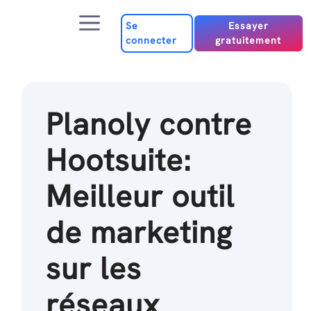
Passer
Menu
au
Se
Essayer
connecter
gratuitement
contenu
Planoly contre
Hootsuite:
Meilleur outil
de marketing
sur les
réseaux