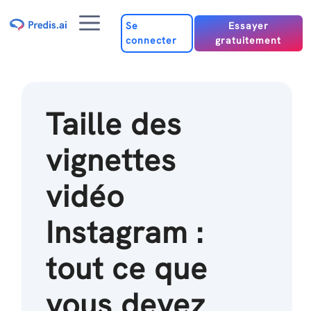
Passer
Menu
au
Se
Essayer
connecter
gratuitement
contenu
Taille des
vignettes
vidéo
Instagram :
tout ce que
vous devez