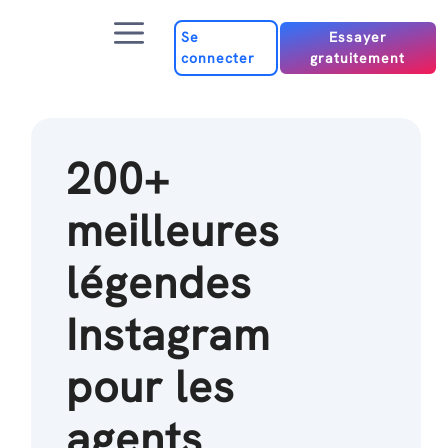
Passer
Menu
au
Se
Essayer
connecter
gratuitement
contenu
200+
meilleures
légendes
Instagram
pour les
agents