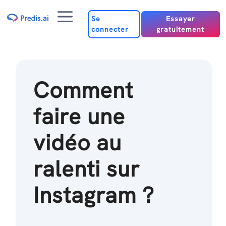
Passer
Menu
au
Se
Essayer
connecter
gratuitement
contenu
Comment
faire une
vidéo au
ralenti sur
Instagram ?