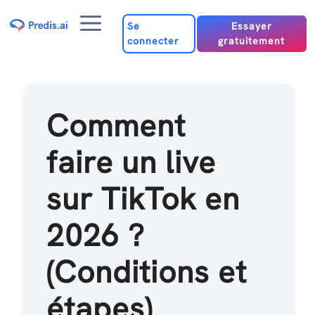
Passer
Menu
au
Se
Essayer
connecter
gratuitement
contenu
Comment
faire un live
sur TikTok en
2026 ?
(Conditions et
étapes)