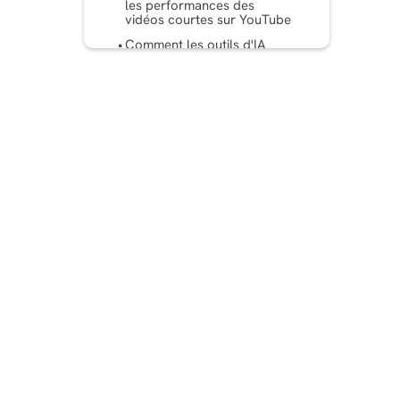
les performances des
vidéos courtes sur YouTube
Comment les outils d'IA
comme Predis.ai Vous aider
à optimiser vos vidéos
courtes sur YouTube ?
Bonus : Transformer les
données des ventes à
découvert en informations
exploitables
Conclusion
FAQ