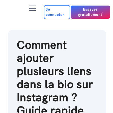
Passer
Menu
au
Se
Essayer
connecter
gratuitement
contenu
Comment
ajouter
plusieurs liens
dans la bio sur
Instagram ?
Guide rapide