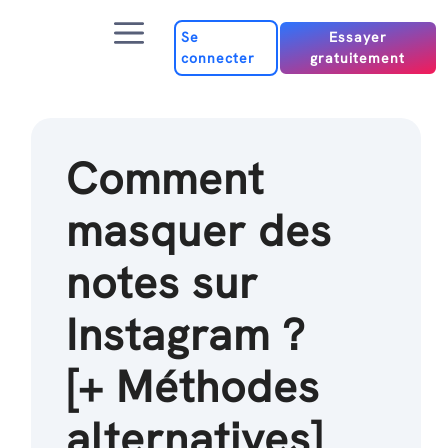
Passer
Menu
au
Se
Essayer
connecter
gratuitement
contenu
Comment
masquer des
notes sur
Instagram ?
[+ Méthodes
alternatives]