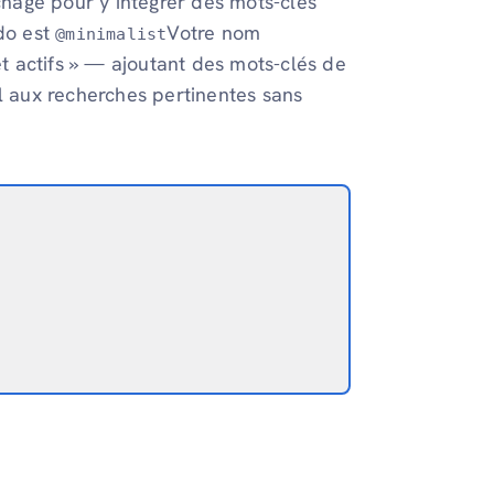
ichage pour y intégrer des mots-clés
udo est
Votre nom
@minimalist
et actifs » — ajoutant des mots-clés de
il aux recherches pertinentes sans