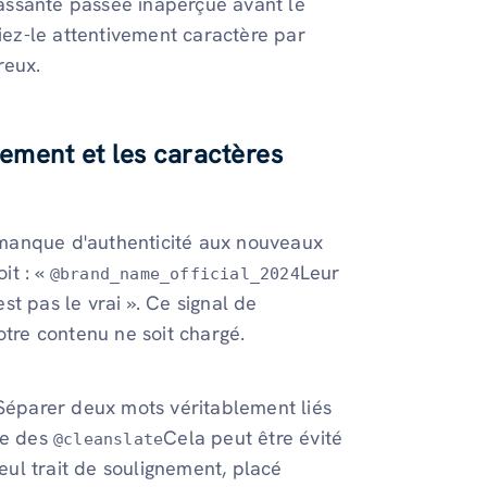
assante passée inaperçue avant le
fiez-le attentivement caractère par
reux.
ignement et les caractères
n manque d'authenticité aux nouveaux
it : «
Leur
@brand_name_official_2024
t pas le vrai ». Ce signal de
re contenu ne soit chargé.
éparer deux mots véritablement liés
ue des
Cela peut être évité
@cleanslate
seul trait de soulignement, placé