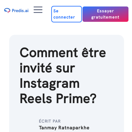
Passer
Menu
au
Se
Essayer
connecter
gratuitement
contenu
Comment être
invité sur
Instagram
Reels Prime?
ÉCRIT PAR
Tanmay Ratnaparkhe