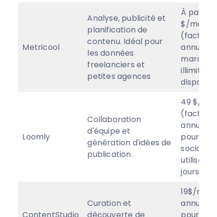
À partir 
Analyse, publicité et
$/mois
planification de
(facturat
contenu. Idéal pour
Metricool
annuelle,
les données
marques).
freelanciers et
illimité F
petites agences
disponibl
49 $/moi
(facturé
Collaboration
annuelle
d'équipe et
Loomly
pour 10 
génération d'idées de
sociaux e
publication.
utilisateu
jours fre
19$/mois
Curation et
annuelle
ContentStudio
découverte de
pour 1 e