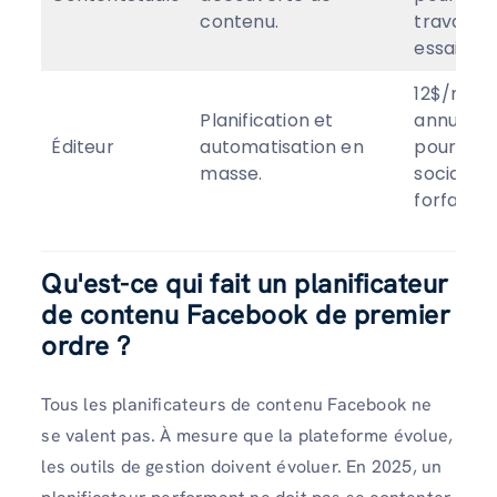
contenu.
travail). 
essai dis
12$/mois
Planification et
annuelle
Éditeur
automatisation en
pour 3 c
masse.
sociaux).
forfait d
Qu'est-ce qui fait un planificateur
de contenu Facebook de premier
ordre ?
Tous les planificateurs de contenu Facebook ne
se valent pas. À mesure que la plateforme évolue,
les outils de gestion doivent évoluer. En 2025, un