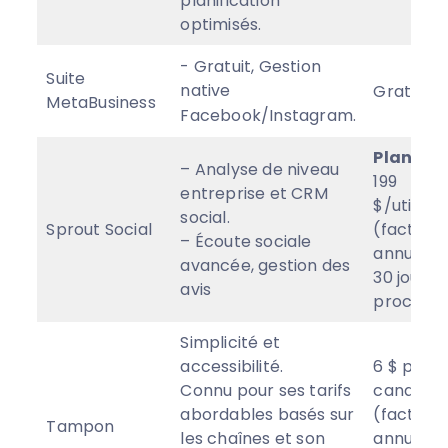
planification
optimisés.
- Gratuit, Gestion
Suite
native
Gratuit
MetaBusiness
Facebook/Instagram.
Plan st
– Analyse de niveau
199
entreprise et CRM
$/utilisa
social.
Sprout Social
(facturé
– Écoute sociale
annuelle
avancée, gestion des
30 jours 
avis
procès.
Simplicité et
accessibilité.
6 $ par m
Connu pour ses tarifs
canal soc
abordables basés sur
(facturé
Tampon
les chaînes et son
annuelle