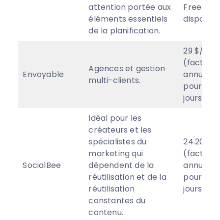
attention portée aux
Free pla
éléments essentiels
disponibl
de la planification.
29 $/moi
(facturé
Agences et gestion
Envoyable
annuelle
multi-clients.
pour 6 pro
jours fre
Idéal pour les
créateurs et les
spécialistes du
24.20 $/
marketing qui
(facturé
SocialBee
dépendent de la
annuelle
réutilisation et de la
pour 5 pro
réutilisation
jours fre
constantes du
contenu.