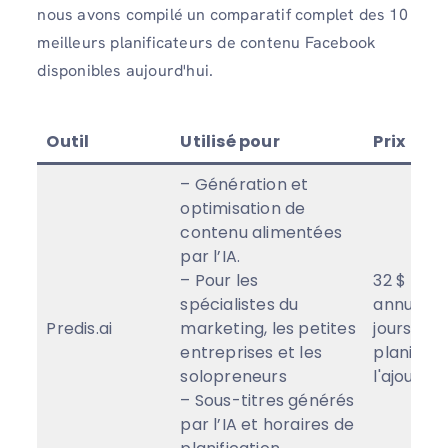
nous avons compilé un comparatif complet des 10
meilleurs planificateurs de contenu Facebook
disponibles aujourd'hui.
Outil
Utilisé pour
Prix
– Génération et
optimisation de
contenu alimentées
par l’IA.
– Pour les
32 $ (fac
spécialistes du
annuelle
Predis.ai
marketing, les petites
jours Fre
entreprises et les
planifier
solopreneurs
l'ajout de
– Sous-titres générés
par l’IA et horaires de