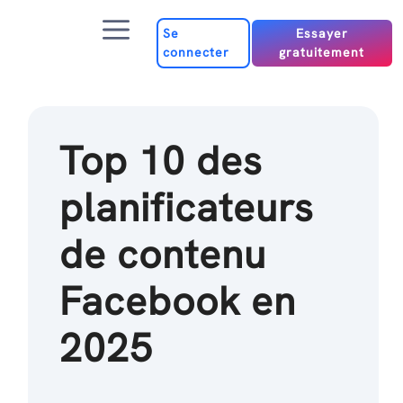
Passer
Menu
au
Se
Essayer
connecter
gratuitement
contenu
Top 10 des
planificateurs
de contenu
Facebook en
2025