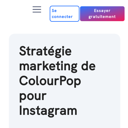
Passer
Menu
au
Se
Essayer
connecter
gratuitement
contenu
Stratégie
marketing de
ColourPop
pour
Instagram