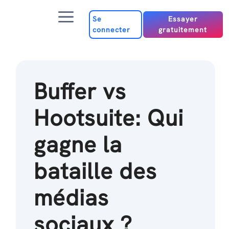
Passer
Menu
au
Se
Essayer
connecter
gratuitement
contenu
Buffer vs
Hootsuite: Qui
gagne la
bataille des
médias
sociaux ?