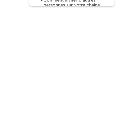
personnes sur votre chaîne
de diffusion Instagram
Comment rejoindre une
chaîne de diffusion sur
Instagram
Conclusion