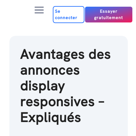
Passer
Menu
au
Se
Essayer
connecter
gratuitement
contenu
Avantages des
annonces
display
responsives –
Expliqués