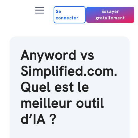
Passer
Menu
au
Se
Essayer
connecter
gratuitement
contenu
Anyword vs
Simplified.com.
Quel est le
meilleur outil
d’IA ?