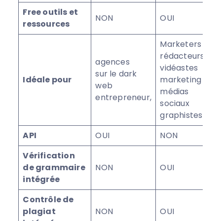
Free outils et
NON
OUI
ressources
Marketers
rédacteurs
agences
vidéastes
sur le dark
Idéale pour
marketing de
web
médias
entrepreneur,
sociaux
graphistes
API
OUI
NON
Vérification
de grammaire
NON
OUI
intégrée
Contrôle de
plagiat
NON
OUI