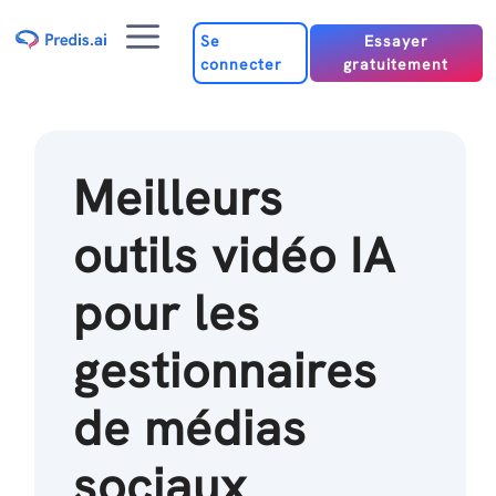
Passer
Menu
au
Se
Essayer
connecter
gratuitement
contenu
Meilleurs
outils vidéo IA
pour les
gestionnaires
de médias
sociaux