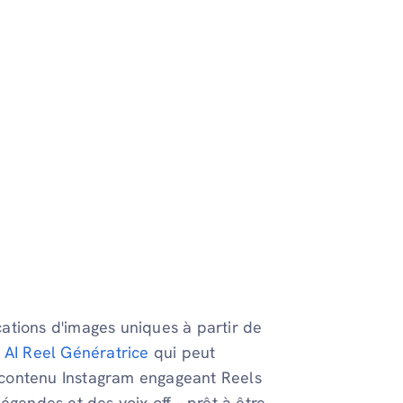
ations d'images uniques à partir de
n
AI Reel Génératrice
qui peut
 contenu Instagram engageant Reels
égendes et des voix off – prêt à être