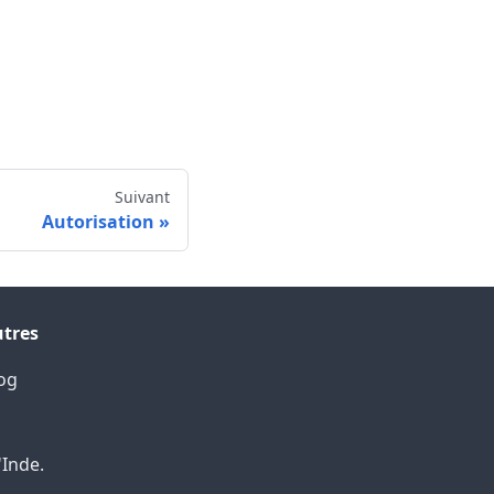
Suivant
Autorisation
tres
og
'Inde.