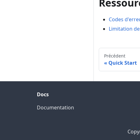
Ressour
Codes d'erre
Limitation de
Précédent
Quick Start
Docs
Documentation
Copyr