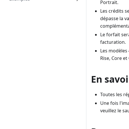
Portrait.
Les crédits s
dépasse la v
complémentair
Le forfait se
facturation.
Les modèles 4
Rise, Core et 
En savoi
Toutes les r
Une fois l'im
veuillez le s