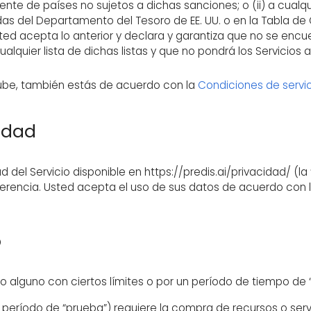
e de países no sujetos a dichas sanciones; o (ii) a cualqu
as del Departamento del Tesoro de EE. UU. o en la Tabla 
ed acepta lo anterior y declara y garantiza que no se encue
alquier lista de dichas listas y que no pondrá los Servicio
utube, también estás de acuerdo con la
Condiciones de servi
cidad
dad del Servicio disponible en https://predis.ai/privacidad/ (la
erencia. Usted acepta el uso de sus datos de acuerdo con la
o
go alguno con ciertos límites o por un período de tiempo de
 período de “prueba”) requiere la compra de recursos o serv