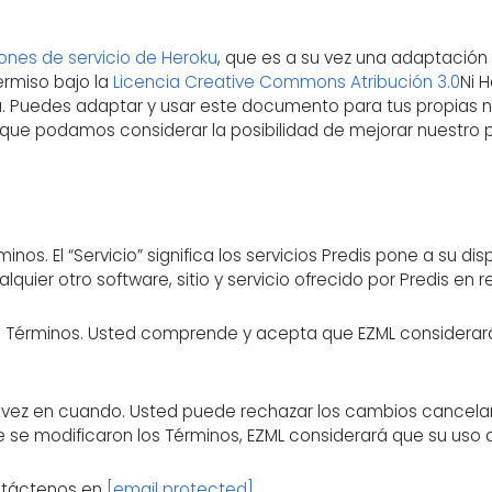
ones de servicio de Heroku
, que es a su vez una adaptación
ermiso bajo la
Licencia Creative Commons Atribución 3.0
Ni H
ra. Puedes adaptar y usar este documento para tus propias n
 que podamos considerar la posibilidad de mejorar nuestro
minos. El “Servicio” significa los servicios Predis pone a su d
alquier otro software, sitio y servicio ofrecido por Predis en 
 los Términos. Usted comprende y acepta que EZML considerará
de vez en cuando. Usted puede rechazar los cambios cance
 que se modificaron los Términos, EZML considerará que su uso
ontáctenos en
[email protected]
.