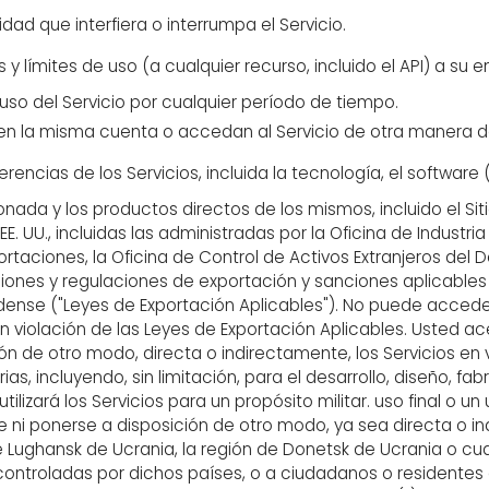
dad que interfiera o interrumpa el Servicio.
y límites de uso (a cualquier recurso, incluido el API) a su en
u uso del Servicio por cualquier período de tiempo.
en la misma cuenta o accedan al Servicio de otra manera dest
encias de los Servicios, incluida la tecnología, el software 
onada y los productos directos de los mismos, incluido el Siti
EE. UU., incluidas las administradas por la Oficina de Indus
rtaciones, la Oficina de Control de Activos Extranjeros del
ciones y regulaciones de exportación y sanciones aplicables
e ("Leyes de Exportación Aplicables"). No puede acceder, de
 en violación de las Leyes de Exportación Aplicables. Usted 
ón de otro modo, directa o indirectamente, los Servicios en
as, incluyendo, sin limitación, para el desarrollo, diseño, f
lizará los Servicios para un propósito militar. uso final o un 
 ni ponerse a disposición de otro modo, ya sea directa o in
de Lughansk de Ucrania, la región de Donetsk de Ucrania o cual
 controladas por dichos países, o a ciudadanos o residente