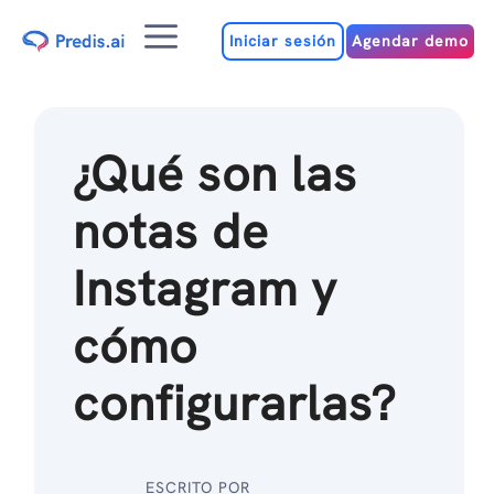
Ir
Menú
al
Iniciar sesión
Agendar demo
contenido
¿Qué son las
notas de
Instagram y
cómo
configurarlas?
ESCRITO POR