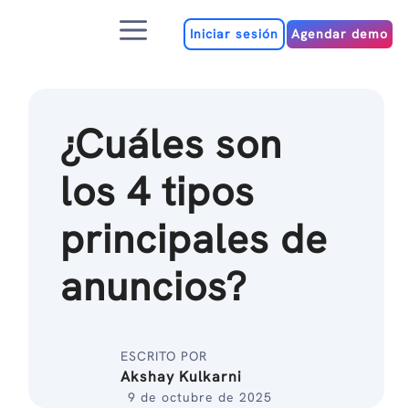
Ir
Menú
al
Iniciar sesión
Agendar demo
contenido
¿Cuáles son
los 4 tipos
principales de
anuncios?
ESCRITO POR
Akshay Kulkarni
9 de octubre de 2025