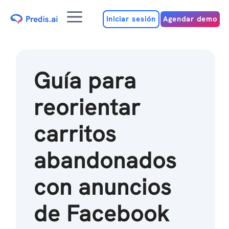
Ir
Menú
al
Iniciar sesión
Agendar demo
contenido
Guía para
reorientar
carritos
abandonados
con anuncios
de Facebook