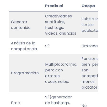
Predis.ai
Ocoya
Creatividades,
Subtítulos,
Generar
subtítulos,
textos
contenido
hashtags,
publicitarios
videos, anuncios
Análisis de la
Sí:
Limitada
competencia
Funciona
Multiplataforma,
bien, pero
pero con
son
Programación
errores
compatibles
ocasionales.
menos
plataformas
Sí (generador
Free
de hashtags,
No