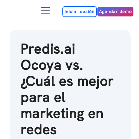
Ir
Menú
al
Iniciar sesión
Agendar demo
contenido
Predis.ai
Ocoya vs.
¿Cuál es mejor
para el
marketing en
redes