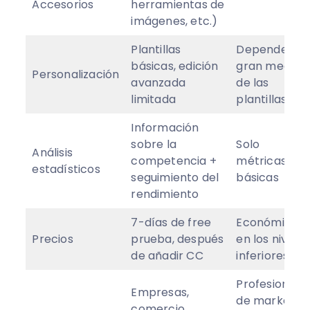
Accesorios
herramientas de
imágenes, etc.)
Plantillas
Depende en
básicas, edición
gran medida
Personalización
avanzada
de las
limitada
plantillas
Información
sobre la
Solo
Análisis
competencia +
métricas
estadísticos
seguimiento del
básicas
rendimiento
7-días de free
Económico
Precios
prueba, después
en los nivele
de añadir CC
inferiores
Profesionale
Empresas,
de marketin
comercio