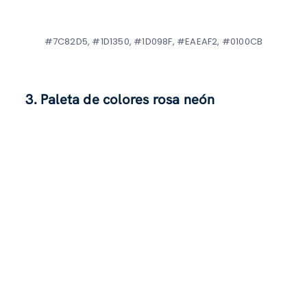
#7C82D5, #1D1350, #1D098F, #EAEAF2, #0100CB
3. Paleta de colores rosa neón