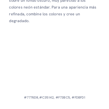
sobre un fondo oscuro, muy parecido a los
colores neón estándar. Para una apariencia más
refinada, combine los colores y cree un
degradado.
#7776D8,#C35142, #F73BC5, #FDBFD1