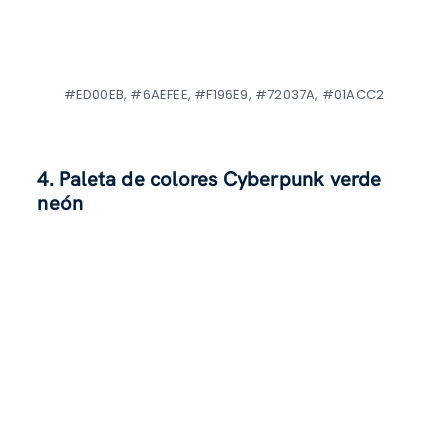
#ED00EB, #6AEFEE, #F196E9, #72037A, #01ACC2
4. Paleta de colores Cyberpunk verde
neón