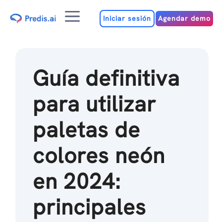
Ir
Menú
al
Iniciar sesión
Agendar demo
contenido
Guía definitiva
para utilizar
paletas de
colores neón
en 2024:
principales