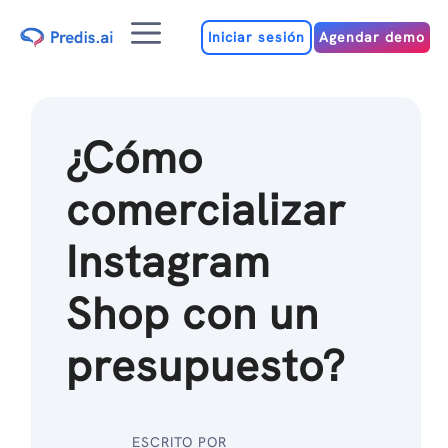
Ir
Menú
al
Iniciar sesión
Agendar demo
contenido
¿Cómo
comercializar
Instagram
Shop con un
presupuesto?
ESCRITO POR