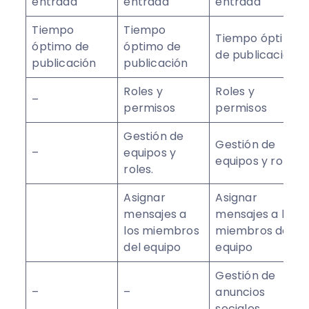
entrada
entrada
entrada
Tiempo
Tiempo
Tiempo óptimo
óptimo de
óptimo de
de publicación
publicación
publicación
Roles y
Roles y
–
permisos
permisos
Gestión de
Gestión de
–
equipos y
equipos y roles.
roles.
Asignar
Asignar
mensajes a
mensajes a los
los miembros
miembros del
del equipo
equipo
Gestión de
–
–
anuncios
sociales