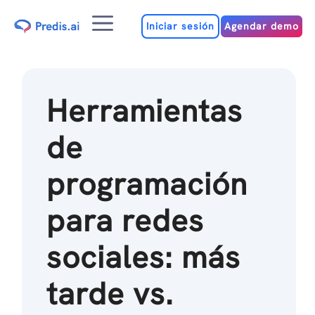
Ir
Menú
al
Iniciar sesión
Agendar demo
contenido
Herramientas
de
programación
para redes
sociales: más
tarde vs.