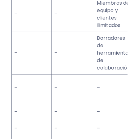
Miembros del
equipo y
–
–
clientes
ilimitados
Borradores
de
–
–
herramientas
de
colaboración
–
–
–
–
–
–
–
–
–