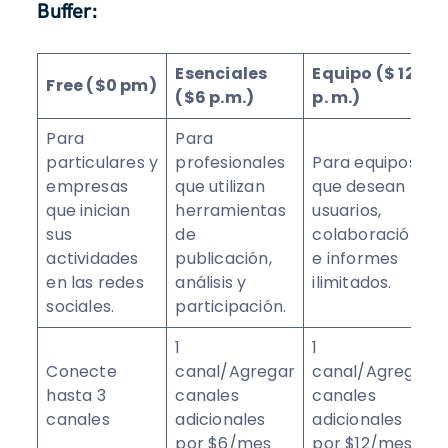
Buffer:
Esenciales
Equipo ($ 12
Free ($0 pm)
($6 p.m.)
p. m.)
Para
Para
particulares y
profesionales
Para equipos
empresas
que utilizan
que desean
que inician
herramientas
usuarios,
sus
de
colaboración
actividades
publicación,
e informes
en las redes
análisis y
ilimitados.
sociales.
participación.
1
1
Conecte
canal/Agregar
canal/Agrega
hasta 3
canales
canales
canales
adicionales
adicionales
por $6/mes
por $12/mes