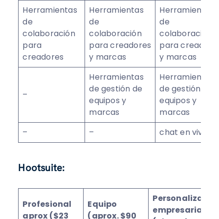
Herramientas
Herramientas
Herramientas
de
de
de
colaboración
colaboración
colaboración
para
para creadores
para creadore
creadores
y marcas
y marcas
Herramientas
Herramientas
de gestión de
de gestión de
–
equipos y
equipos y
marcas
marcas
–
–
chat en vivo
Hootsuite:
Personalizado
Profesional
Equipo
empresarial
aprox ($23
(aprox. $90