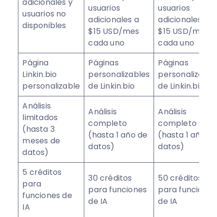
adicionales y
usuarios
usuarios
usuarios no
adicionales a
adicionales a
disponibles
$15 USD/mes
$15 USD/mes
cada uno
cada uno
Página
Páginas
Páginas
Linkin.bio
personalizables
personalizable
personalizable
de Linkin.bio
de Linkin.bio
Análisis
Análisis
Análisis
limitados
completo
completo
(hasta 3
(hasta 1 año de
(hasta 1 año d
meses de
datos)
datos)
datos)
5 créditos
30 créditos
50 créditos
para
para funciones
para funciones
funciones de
de IA
de IA
IA