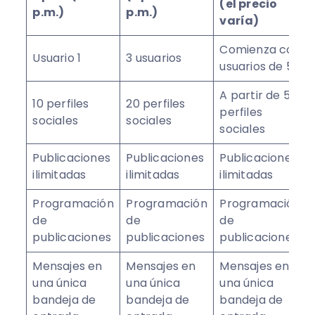
(el precio
p.m.)
p.m.)
varía)
Comienza con
Usuario 1
3 usuarios
usuarios de 5
A partir de 50
10 perfiles
20 perfiles
perfiles
sociales
sociales
sociales
Publicaciones
Publicaciones
Publicaciones
ilimitadas
ilimitadas
ilimitadas
Programación
Programación
Programación
de
de
de
publicaciones
publicaciones
publicaciones
Mensajes en
Mensajes en
Mensajes en
una única
una única
una única
bandeja de
bandeja de
bandeja de