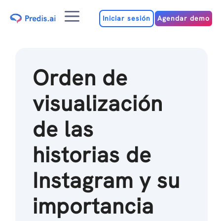
Ir
Menú
al
Iniciar sesión
Agendar demo
contenido
Orden de
visualización
de las
historias de
Instagram y su
importancia