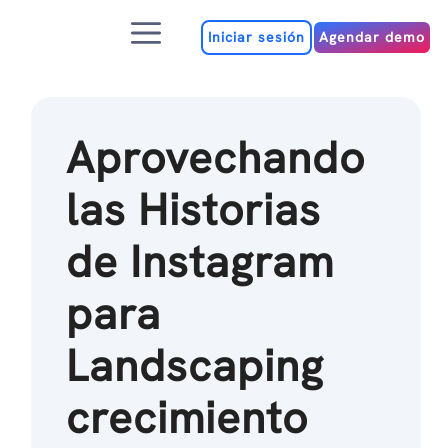
Ir
Menú
al
Iniciar sesión
Agendar demo
contenido
Aprovechando
las Historias
de Instagram
para
Landscaping
crecimiento