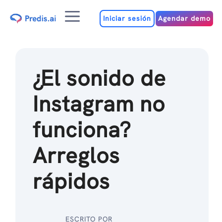
Ir
Menú
al
Iniciar sesión
Agendar demo
contenido
¿El sonido de
Instagram no
funciona?
Arreglos
rápidos
ESCRITO POR