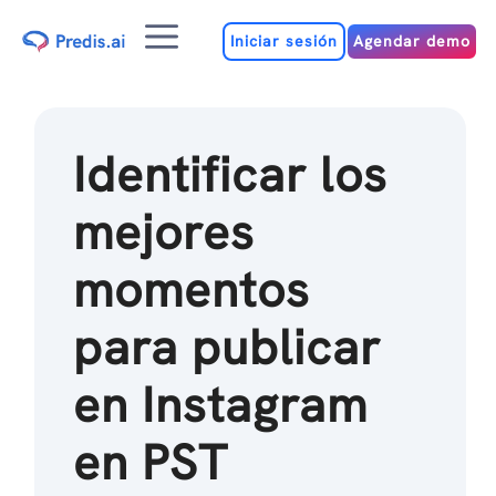
Ir
Menú
al
Iniciar sesión
Agendar demo
contenido
Identificar los
mejores
momentos
para publicar
en Instagram
en PST