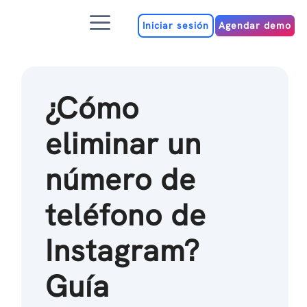
Ir
Menú
al
Iniciar sesión
Agendar demo
contenido
¿Cómo
eliminar un
número de
teléfono de
Instagram?
Guía